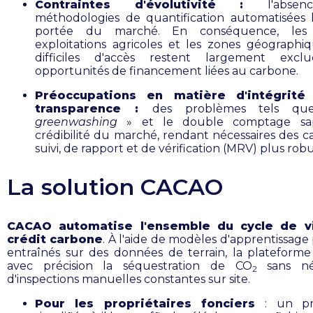
Contraintes d'évolutivité :
l'abse
méthodologies de quantification automatisées l
portée du marché. En conséquence, les 
exploitations agricoles et les zones géograph
difficiles d'accès restent largement excl
opportunités de financement liées au carbone.
Préoccupations en matière d'intégrité
transparence :
des problèmes tels qu
greenwashing
» et le double comptage sa
crédibilité du marché, rendant nécessaires des c
suivi, de rapport et de vérification (MRV) plus rob
La solution CACAO
CACAO automatise l'ensemble du cycle de v
crédit carbone
. À l'aide de modèles d'apprentissage
entraînés sur des données de terrain, la plateforme
avec précision la séquestration de CO
sans néc
2
d'inspections manuelles constantes sur site.
Pour les propriétaires fonciers
: un pr