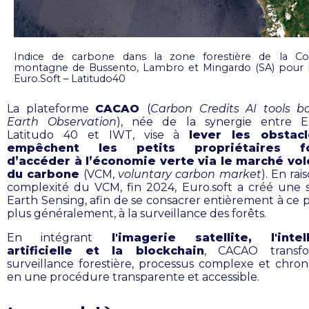
Indice de carbone dans la zone forestière de la 
montagne de Bussento, Lambro et Mingardo (SA) pour l
Euro.Soft – Latitudo40
La plateforme
CACAO
(
Carbon Credits AI tools b
Earth Observation
), née de la synergie entre Eu
Latitudo 40 et IWT, vise à
lever les obstac
empêchent les petits propriétaires fo
d’accéder à l’économie verte via le marché vol
du carbone
(VCM,
voluntary carbon market
). En rai
complexité du VCM, fin 2024, Euro.soft a créé une s
Earth Sensing, afin de se consacrer entièrement à ce p
plus généralement, à la surveillance des forêts.
En intégrant
l'imagerie satellite, l'intel
artificielle et la blockchain
, CACAO transf
surveillance forestière, processus complexe et chro
en une procédure transparente et accessible.