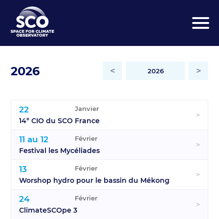
Aller
au
contenu
principal
2026
<
>
2026
22
Janvier
>
14° CIO du SCO France
11 au 12
Février
>
Festival les Mycéliades
13
Février
>
Worshop hydro pour le bassin du Mékong
24
Février
>
ClimateSCOpe 3