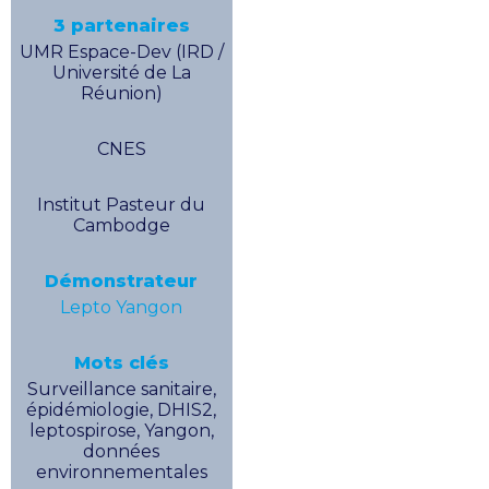
3 partenaires
UMR Espace-Dev (IRD /
Université de La
Réunion)
CNES
Institut Pasteur du
Cambodge
Démonstrateur
Lepto Yangon
Mots clés
Surveillance sanitaire,
épidémiologie, DHIS2,
leptospirose, Yangon,
données
environnementales