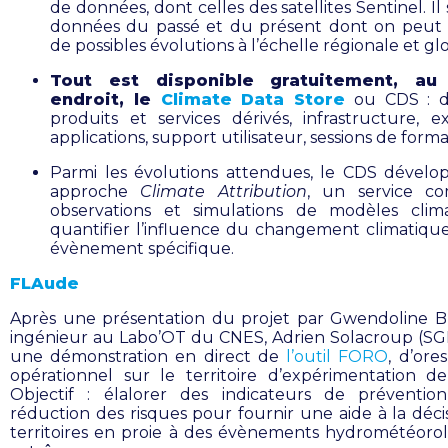
de données, dont celles des satellites Sentinel. Il 
données du passé et du présent dont on peut
de possibles évolutions à l’échelle régionale et gl
Tout est disponible gratuitement, a
endroit, le
Climate Data Store
ou CDS : d
produits et services dérivés, infrastructure, e
applications, support utilisateur, sessions de form
Parmi les évolutions attendues, le CDS dével
approche
Climate Attribution
, un service co
observations et simulations de modèles clim
quantifier l’influence du changement climatiqu
évènement spécifique.
FLAude
Après une présentation du projet par Gwendoline B
ingénieur au Labo’OT du CNES, Adrien Solacroup (SGE
une démonstration en direct de
l’outil FORO
, d’ore
opérationnel sur le territoire d’expérimentation de
Objectif : élalorer des indicateurs de préventi
réduction des risques pour fournir une aide à la déci
territoires en proie à des évènements hydrométéoro