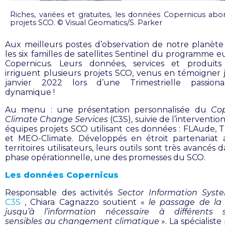
Riches, variées et gratuites, les données Copernicus abo
projets SCO. © Visual Geomatics/S. Parker
Aux meilleurs postes d’observation de notre planète 
les six familles de satellites Sentinel du programme 
Copernicus. Leurs données, services et produits
irriguent plusieurs projets SCO, venus en témoigner 
janvier 2022 lors d’une Trimestrielle passion
dynamique !
Au menu : une présentation personnalisée du
Cop
Climate Change Services
(C3S), suivie de l’intervention
équipes projets SCO utilisant ces données : FLAude, 
et MEO-Climate. Développés en étroit partenariat 
territoires utilisateurs, leurs outils sont très avancés 
phase opérationnelle, une des promesses du SCO.
Les données Copernicus
Responsable des activités
Sector Information Syst
C3S
, Chiara Cagnazzo soutient «
le passage de la
jusqu’à l’information nécessaire à différents s
sensibles au changement climatique
». La spécialist