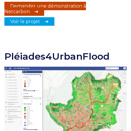
Demander une démonstration à
Netcarbon ➔
Voir le projet ➔
Pléiades4UrbanFlood