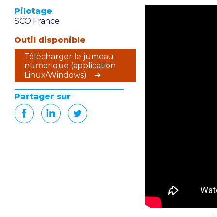
Pilotage
SCO France
Outil disponible
Télécharger le jumeau
numérique (application
Linux/Windows) ➔
Partager sur