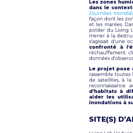
Les zones humid
dans le context
Journées mondial
façon dont les zon
et les marées. Da
polder du Living 
mener à la destru
s'agissait d'une 
confronté à l'
réchauffement clim
données d'observat
Le projet pose 
rassemble toutes l
de satellites, à l
reconnaissance a
d’habitats à di
aider les util
inondations à s
SITE(S) D’