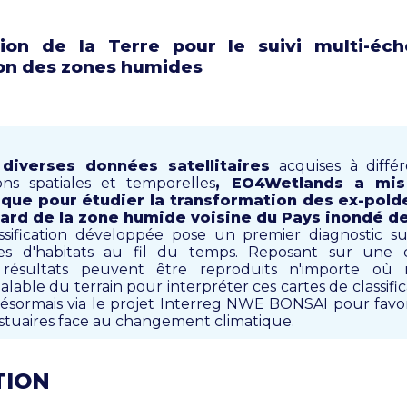
tion de la Terre pour le suivi multi-éch
ion des zones humides
diverses données satellitaires
acquises à diffé
ons spatiales et temporelles
, EO4Wetlands a mi
que pour étudier la transformation des ex-pold
ard de la zone humide voisine du Pays inondé d
sification développée pose un premier diagnostic sur
sses d'habitats au fil du temps. Reposant sur une cl
s résultats peuvent être reproduits n'importe o
lable du terrain pour interpréter ces cartes de classific
ésormais via le projet Interreg NWE BONSAI pour favor
stuaires face au changement climatique.
TION