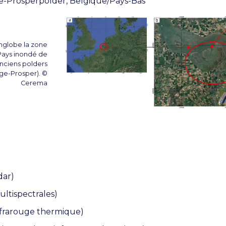
e-Prosperpolder, Belgique/Pays-Bas
nglobe la zone
Pays inondé de
anciens polders
ge-Prosper). ©
Cerema
dar)
ultispectrales)
nfrarouge thermique)