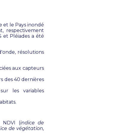
e et le Pays inondé
t, respectivement
et Pléiades a été
'onde, résolutions
ociées aux capteurs
s des 40 dernières
ur les variables
abitats.
e NDVI (
indice de
ice de végétation,