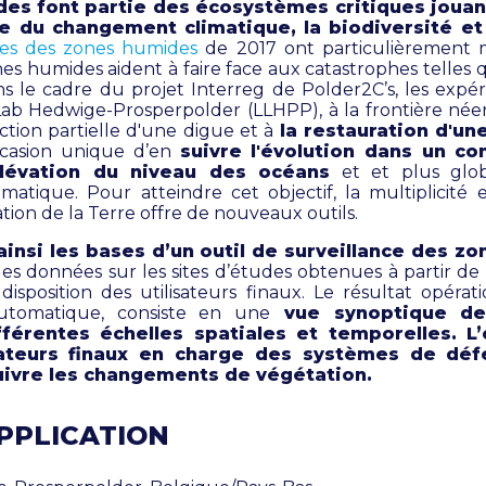
es font partie des écosystèmes critiques jouan
e du changement climatique, la biodiversité et 
es des zones humides
de 2017 ont particulièrement m
es humides aident à faire face aux catastrophes telles 
ns le cadre du projet Interreg de Polder2C’s, les expér
Lab Hedwige-Prosperpolder (LLHPP), à la frontière née
ction partielle d'une digue et à
la restauration d'u
occasion unique d’en
suivre l'évolution dans un c
élévation du niveau des océans
et et plus glo
atique. Pour atteindre cet objectif, la multiplicité e
ion de la Terre offre de nouveaux outils.
ainsi les bases d’un outil de surveillance des z
es données sur les sites d’études obtenues à partir de 
a disposition des utilisateurs finaux. Le résultat opérat
utomatique, consiste en une
vue synoptique d
fférentes échelles spatiales et temporelles. L’o
isateurs finaux en charge des systèmes de déf
uivre les changements de végétation.
APPLICATION