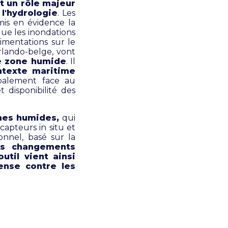
t un rôle majeur
l'hydrologie
. Les
is en évidence la
que les inondations
imentations sur le
rlando-belge, vont
ne zone humide
. Il
ontexte maritime
balement face au
t disponibilité des
ones humides,
qui
capteurs in situ et
ionnel, basé sur la
es changements
util vient ainsi
ense contre les