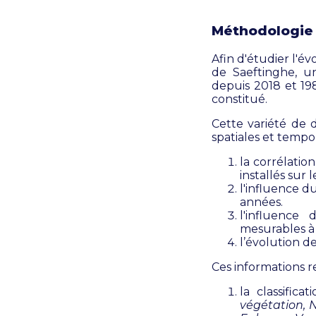
Méthodologie e
Afin d'étudier l'é
de Saeftinghe, u
depuis 2018 et 1
constitué.
Cette variété de d
spatiales et tempor
la corrélatio
installés sur l
l'influence 
années.
l'influence
mesurables à p
l’évolution de
Ces informations r
la classific
végétation,
N