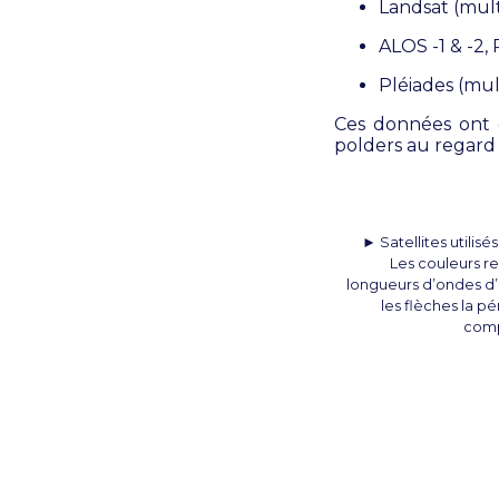
Landsat (mult
ALOS -1 & -2,
Pléiades (mul
Ces données ont é
polders au regard
► Satellites utilisé
Les couleurs r
longueurs d’ondes d’
les flèches la p
comp