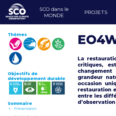
Aller
MAIN
au
SCO dans le
PROJETS
contenu
NAVIGATION
MONDE
principal
Thèmes
EO4W
La restaurat
critiques, e
changement
Objectifs de
grandeur nat
développement durable
occasion uni
restauration 
entre les dif
d’observation (
Sommaire
Présentation