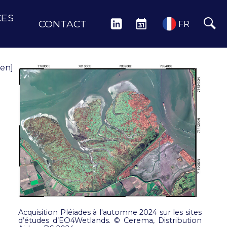
CES
CONTACT
LINKEDIN
ÉVÉNEMENTS
FR
[en]
Acquisition Pléiades à l'automne 2024 sur les sites
d’études d’EO4Wetlands. © Cerema, Distribution