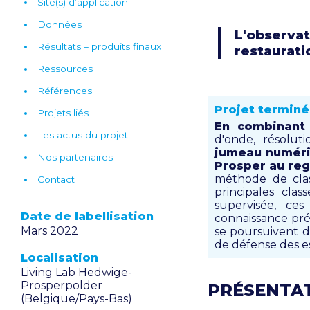
Site(s) d’application
Données
L'observa
Résultats – produits finaux
restaurat
Ressources
Références
Projet terminé
Projets liés
En combinant 
Les actus du projet
d'onde, résoluti
jumeau numéri
Nos partenaires
Prosper au reg
méthode de clas
Contact
principales cla
supervisée, ce
Date de labellisation
connaissance préa
Mars 2022
se poursuivent d
de défense des e
Localisation
Living Lab Hedwige-
Prosperpolder
PRÉSENTA
(Belgique/Pays-Bas)