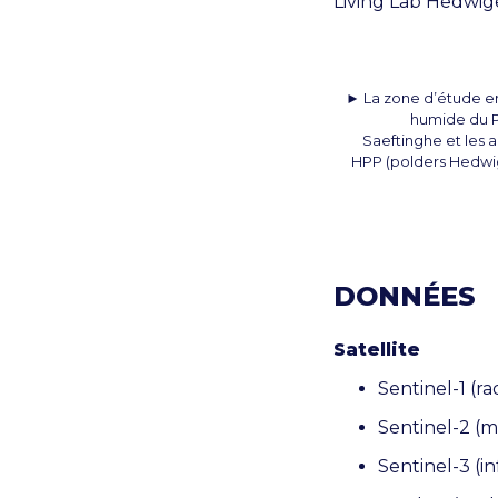
Living Lab Hedwig
► La zone d’étude e
humide du 
Saeftinghe et les 
HPP (polders Hedwi
DONNÉES
Satellite
Sentinel-1 (ra
Sentinel-2 (m
Sentinel-3 (i