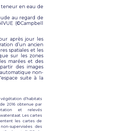
a teneur en eau de
’étude au regard de
ilVUE (©Campbell
our après jour les
ration d’un ancien
es spatiales et les
ique sur les zones
 des marées et des
partir des images
n automatique non-
'espace suite à la
 végétation d’habitats
 de 2016 obtenue par
rétation et relevés
swaterstaat. Les cartes
sentent les cartes de
ns non-supervisées des