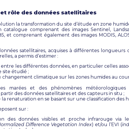
t rôle des données satellitaires
volution la transformation du site d’étude en zone humid
n catalogue comprenant des images Sentinel, Landsa
985, et comprenant également des images MODIS, ALOS 
onnées satellitaires,
acquises à différentes longueurs d
elles,
a permis d’estimer :
n entre les différentes données, en particulier celles ass
e site étudié ;
du changement climatique sur les zones humides au cour
 des marées et des phénomènes météorologiques s
artir des données satellitaires et des capteurs in situ ;
 la renaturation en se basant sur une classification des h
eposent sur :
ation des données visibles et proche infrarouge via l
ormalized Difference Vegetation Index
) et/ou l’EVI (
ind