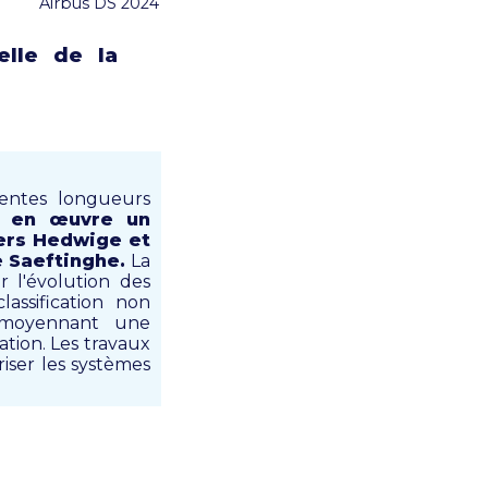
Airbus DS 2024
elle de la
rentes longueurs
s en œuvre un
ers Hedwige et
e Saeftinghe.
La
 l'évolution des
assification non
ù moyennant une
ation. Les travaux
iser les systèmes