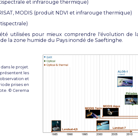
ispectrale et infrarouge thermique)
 RISAT, MODIS (produit NDVI et infrarouge thermique)
tispectrale)
té utilisées pour mieux comprendre l'évolution de l
 de la zone humide du Pays inondé de Saeftinghe.
s dans le projet.
eprésentent les
observation et
ériode prises en
te. © Cerema