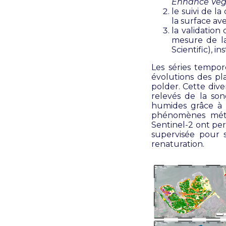
Enhance Veg
le suivi de 
la surface av
la validation
mesure de l
Scientific), in
Les séries tempor
évolutions des pl
polder. Cette dive
relevés de la son
humides grâce à q
phénomènes météo
Sentinel-2 ont pe
supervisée pour s
renaturation.