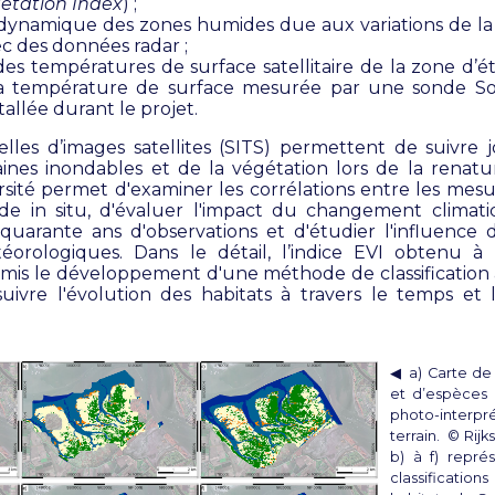
etation Index
) ;
la dynamique des zones humides due aux variations de l
ec des données radar ;
 des températures de surface satellitaire de la zone d
a température de surface mesurée par une sonde So
stallée durant le projet.
elles d’images satellites (SITS) permettent de suivre j
aines inondables et de la végétation lors de la renatu
rsité permet d'examiner les corrélations entre les mesur
de in situ, d'évaluer l'impact du changement climat
uarante ans d'observations et d'étudier l'influence
rologiques. Dans le détail, l’indice EVI obtenu à 
rmis le développement d'une méthode de classificatio
uivre l'évolution des habitats à travers le temps et l
◀︎ a) Carte de
et d’espèces
photo-interp
terrain. © Rijk
b) à f) repré
classificatio