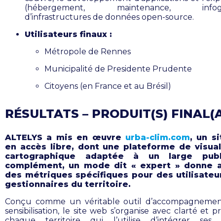
(hébergement, maintenance, infogé
d’infrastructures de données open-source.
Utilisateurs finaux :
Métropole de Rennes
Municipalité de Presidente Prudente
Citoyens (en France et au Brésil)
RÉSULTATS – PRODUIT(S) FINAL(
ALTELYS a mis en œuvre
urba-clim.com
, un s
en accès libre, dont une plateforme de visual
cartographique adaptée à un large publ
complément, un mode dit « expert » donne 
des métriques spécifiques pour des utilisateu
gestionnaires du territoire.
Conçu comme un véritable outil d’accompagnemen
sensibilisation, le site web s’organise avec clarté et 
chaque territoire qui l’utilise d’intégrer ses 