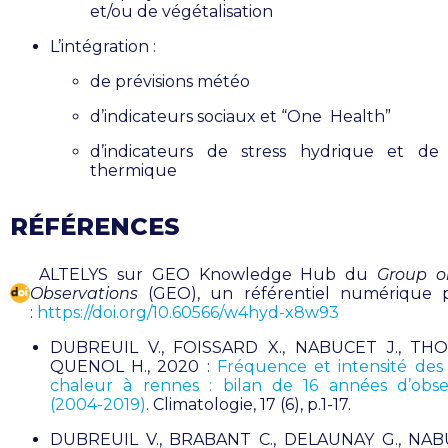
et/ou de végétalisation
L’intégration :
de prévisions météo
d’indicateurs sociaux et “One Health”
d’indicateurs de stress hydrique et de 
thermique
RÉFÉRENCES
ALTELYS sur GEO Knowledge Hub du
Group o
Observations
(GEO), un référentiel numérique 
:
https://doi.org/10.60566/w4hyd-x8w93
DUBREUIL V., FOISSARD X., NABUCET J., THO
QUENOL H., 2020 :
Fréquence et intensité des 
chaleur à rennes : bilan de 16 années d’obse
(2004-2019)
. Climatologie, 17 (6), p.1-17.
DUBREUIL V., BRABANT C., DELAUNAY G., NABU