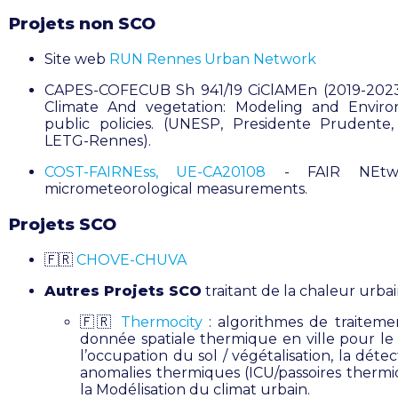
Projets non SCO
Site web
RUN Rennes Urban Network
CAPES-COFECUB Sh 941/19 CiClAMEn (2019-2023):
Climate And vegetation: Modeling and Enviro
public policies. (UNESP, Presidente Prudente, 
LETG-Rennes).
COST-FAIRNEss, UE-CA20108
- FAIR NEtw
micrometeorological measurements.
Projets SCO
🇫🇷
CHOVE-CHUVA
Autres Projets SCO
traitant de la chaleur urbai
🇫🇷
Thermocity
: algorithmes de traiteme
donnée spatiale thermique en ville pour le 
l’occupation du sol / végétalisation, la déte
anomalies thermiques (ICU/passoires thermi
la Modélisation du climat urbain.