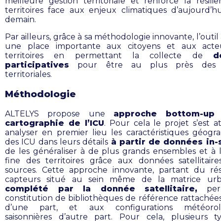
meilleure gestion territoriale et renforce la résili
territoires face aux enjeux climatiques d’aujourd’h
demain.
Par ailleurs, grâce à sa méthodologie innovante, l’outi
une place importante aux citoyens et aux acte
territoires en permettant la collecte de
d
participatives
pour être au plus près des r
territoriales.
Méthodologie
ALTELYS propose une
approche bottom-up
cartographie de l’ICU
. Pour cela le projet s’est a
analyser en premier lieu les caractéristiques géogr
des ICU dans leurs détails
à partir de données in-
de les généraliser à de plus grands ensembles et à l
fine des territoires grâce aux données satellitaire
sources. Cette approche innovante, partant du r
capteurs situé au sein même de la matrice urb
complété par la donnée satellitaire,
per
constitution de bibliothèques de référence rattachées
d’une part, et aux configurations météorol
saisonnières d’autre part.
Pour cela, plusieurs t