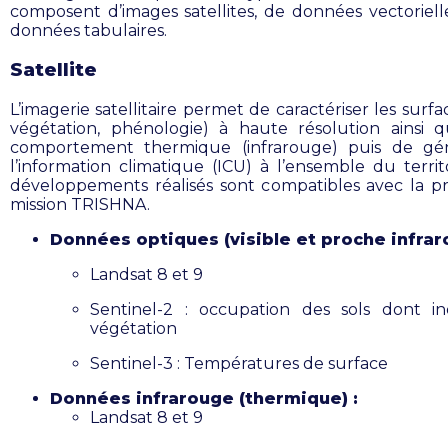
composent d’images satellites, de données vectoriell
données tabulaires.
Satellite
L’imagerie satellitaire
permet de caractériser les surfac
végétation, phénologie) à haute résolution ainsi 
comportement thermique (infrarouge) puis de gén
l’information climatique (ICU) à l’ensemble du territo
développements réalisés sont compatibles avec la p
mission TRISHNA.
Données optiques (visible et proche infrar
Landsat 8 et 9
Sentinel-2 : occupation des sols
dont in
végétation
Sentinel-3 : Températures de surface
Données infrarouge (thermique) :
Landsat 8 et 9