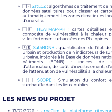
🇫🇷
SatLCZ
: algorithmes de traitement de 
données satellitaires pour classer et carto
automatiquement les zones climatiques loc
d’une ville.
🇵🇭
HEATMAP-PH
: cartes détaillées e
composite de vulnérabilité à la chaleur 
villes fortement urbanisées des Philippines.
🇫🇷
Sat4BDNB
: quantification de l’îlot d
urbain et production de 4 indicateurs de su
urbaine, intégrés à la Base de données natio
bâtiments (BDNB) : indices de str
d'atténuation, de coût d'investissement, d'e
de l'atténuation de vulnérabilité à la chaleur
🇫🇷
SCOPE
: Simulation du confort e
surchauffe dans les lieux publics.
LES NEWS DU PROJET
17/02/2026 :
UrbaClim, la plateforme citoyen