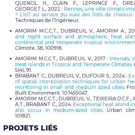
QUENOL H., CLAIN F., LEPRINCE F., DRE
GEORGET L., 2022 :
Rennes, une ville climato-int
? L’IoT au service du suivi des îlots de chaleur
.
Techniques de l’Ingénieur.
AMORIM M.C.C.T., DUBREUIL V., AMORIM A., 20
and night surface and atmospheric heat isla
continental and temperate tropical environmen
Climate.
38, 100918.
AMORIM M.C.C.T., DUBREUIL V., 2017 :
Intensity 
Heat Islands in Tropical and Temperate Climates
.
5(4), 91.
BRABANT C., DUBREUIL V., DUFOUR S., 2024 :
Ev
of spatial interpolation techniques for urban hea
monitoring in small and medium sized cities
. Fro
Built Environment. 10:1455047.
AMORIM M.C.C.T., DUBREUIL V., TEIXEIRA D.C.F.
A.T., BRABANT C., 2024.
Exceptional heat island in
also occur in medium-sized cities
. Urban clim
101821.
PROJETS LIÉS