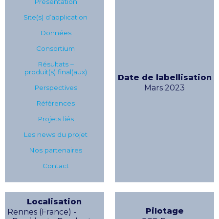
Présentation
Site(s) d’application
Données
Consortium
Résultats –
produit(s) final(aux)
Date de labellisation
Mars 2023
Perspectives
Références
Projets liés
Les news du projet
Nos partenaires
Contact
Localisation
Pilotage
Rennes (France) -